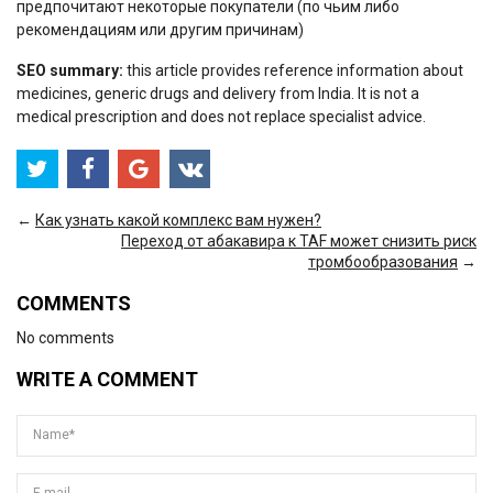
предпочитают некоторые покупатели (по чьим либо
рекомендациям или другим причинам)
SEO summary:
this article provides reference information about
medicines, generic drugs and delivery from India. It is not a
medical prescription and does not replace specialist advice.
←
Как узнать какой комплекс вам нужен?
Переход от абакавира к TAF может снизить риск
тромбообразования
→
COMMENTS
No comments
WRITE A COMMENT
Name*
E-mail