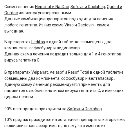
Схемы лечения
Hepcinat и NatDac
,
Sofovir и Daclahep
,
Qurled и
Qurdac
являются универсальными.
Данные комбинации препаратов подходят для лечения
любого генотипа. Из них схема
Virso и Dactovin
- самая
выгодная.
В препаратах
Ledifos
в одной таблетке совмещены два
компонента: софосбувир и ледипасвир.
Данная схема лечения подходит только для 1 и 4 генотипов
вируса гепатита С
В препаратах
Velpanat
,
Velasof
и
Resof Total
в одной таблетке
совмещены два компонента: софосбувир и велтапасвир.,
Данную схему лечения рекомендуется применять для
пациентов с любым генотипом вируса гепатита С, и имеющих
цирроз печени.
90% всех продаж приходится на
Sofovir и Daclahep
.
10% продаж приходится на остальные препараты, которые мы
включили в наш ассортимент, потому, что именно их