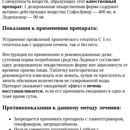
Совокупность веществ, образующих этот
качественный
препарат
: 1 дозированная лекарственная форма содержит
активно действующее вещество Софосбувир — 400 мг, и
Ледипасвир — 90 мг.
Показания к применению препарата:
Устранение проявлений хронического гепатита С 1-го
генотипа как с циррозом печени, так и без него.
Инструкция по применению и рекомендованные дозы:
суточная норма потребления средства Ледикаст составляет
одну дозированную лекарственную форму вне зависимости от
времени приема пищи. Таблетку категорически не
рекомендуется измельчать или жевать, лучше ее проглотить и
запить обильным количеством не газированной воды.
Препарат оказывает ожидаемый эффект и
печень
восстанавливается
, если его принимать ежедневно в одно и
тоже время суток.
Противопоказания к данному методу лечения:
Запрещается принимать препараты с эльвитегравиром,
тенофовиром, эмтрицитабином.
Нельзя совмещать употребление Ledikast с