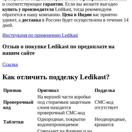
и соответствующие
гарантии
. Если вы желаете выгодно
купить у производителя
Ledikast, тогда рекомендуем
обратится в нашу компанию.
Цена в Индии
вас приятно
удивит, а
доставка
в Россию будет осуществлена в течение 14
дней.
Инструкция по применению Ledikast
Отзыв о покупке Ledikast по предоплате на
нашем сайте
Ссылка
Как отличить подделку Ledikast?
Признак
Оригинал
Подделка
На верхней части коробки
Проверочный
под стираемым защитным
СМС-код
код
слоем находится
отсутствует
проверочный СМС-код
Однородные, покрытие
Неоднородные,
Таблетки
водонепроницаемое
крошатся
Совпадает на флаконе и на