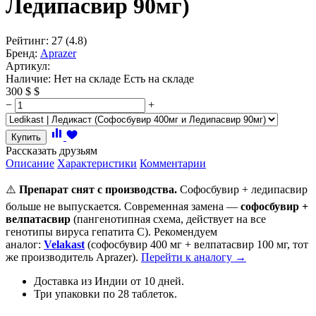
Ледипасвир 90мг)
Рейтинг:
27
(4.8)
Бренд:
Aprazer
Артикул:
Наличие:
Нет на складе
Есть на складе
300
$
$
−
+
Купить
Рассказать друзьям
Описание
Характеристики
Комментарии
⚠️
Препарат снят с производства.
Софосбувир + ледипасвир
больше не выпускается. Современная замена —
софосбувир +
велпатасвир
(пангенотипная схема, действует на все
генотипы вируса гепатита C). Рекомендуем
аналог:
Velakast
(софосбувир 400 мг + велпатасвир 100 мг, тот
же производитель Aprazer).
Перейти к аналогу →
Доставка из Индии от 10 дней.
Три упаковки по 28 таблеток.