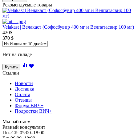
Рекомендуемые товары
Velakast | Велакаст (Софосбувир 400 мг и Велпатасвир 100 мг)
420
$
370
$
Нет на складе
Купить
Ссылки
Новости
Доставка
Оплата
Отзывы
Форум ВИЧ+
Подростки ВИЧ+
Мы работаем
Равный консультант
Пн–Сб: 05:00–18:00