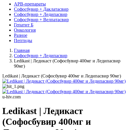
АРВ-препараты
Софосбувир + Даклатасвир
Софосбувир + Ледипасвир
Софосбувир + Велпатасвир
Гепатит Б
Онкология
Разное
Пептиды
Главная
Софосбувир + Ледипасвир
Ledikast | Ледикаст (Софосбувир 400мг и Ледипасвир
90мг)
Ledikast | Ледикаст (Софосбувир 400мг и Ледипасвир 90мг)
u-hiv.com
Ledikast | Ледикаст
(Софосбувир 400мг и