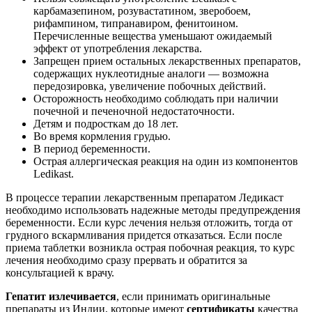
карбамазепином, розувастатином, зверобоем,
рифампином, типранавиром, фенитоином.
Перечисленные вещества уменьшают ожидаемый
эффект от употребления лекарства.
Запрещен прием остальных лекарственных препаратов,
содержащих нуклеотидные аналоги — возможна
передозировка, увеличение побочных действий.
Осторожность необходимо соблюдать при наличии
почечной и печеночной недостаточности.
Детям и подросткам до 18 лет.
Во время кормления грудью.
В период беременности.
Острая аллергическая реакция на один из компонентов
Ledikast.
В процессе терапии лекарственным препаратом Ледикаст
необходимо использовать надежные методы предупреждения
беременности. Если курс лечения нельзя отложить, тогда от
грудного вскармливания придется отказаться. Если после
приема таблетки возникла острая побочная реакция, то курс
лечения необходимо сразу прервать и обратится за
консультацией к врачу.
Гепатит излечивается
, если принимать оригинальные
препараты из Индии, которые имеют
сертификаты
качества