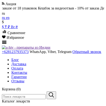
Акция
казе от 18 упаковок
Кешбэк за видеоотзыв - 10% от заказа
Действ
ru
ru
en
$
$
₸
₽
Br
₴
Сравнение
Избранное
+6281237935373
WhatsApp, Viber, Telegram
Обратный звонок
Блог
Доставка
Оплата
Контакты
Гарантии
Отзывы
Корзина (0)
Каталог лекарств