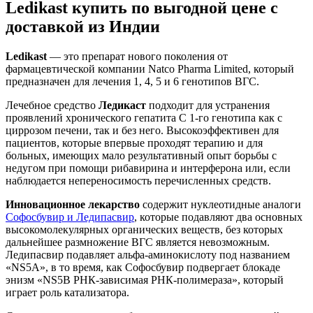
Ledikast купить по выгодной цене с
доставкой из Индии
Ledikast
— это препарат нового поколения от
фармацевтической компании Natco Pharma Limited, который
предназначен для лечения 1, 4, 5 и 6 генотипов ВГС.
Лечебное средство
Ледикаст
подходит для устранения
проявлений хронического гепатита С 1-го генотипа как с
циррозом печени, так и без него. Высокоэффективен для
пациентов, которые впервые проходят терапию и для
больных, имеющих мало результативный опыт борьбы с
недугом при помощи рибавирина и интерферона или, если
наблюдается непереносимость перечисленных средств.
Инновационное лекарство
содержит нуклеотидные аналоги
Софосбувир и Ледипасвир
, которые подавляют два основных
высокомолекулярных органических веществ, без которых
дальнейшее размножение ВГС является невозможным.
Ледипасвир подавляет альфа-аминокислоту под названием
«NS5A», в то время, как Софосбувир подвергает блокаде
энизм «NS5B РНК-зависимая РНК-полимераза», который
играет роль катализатора.