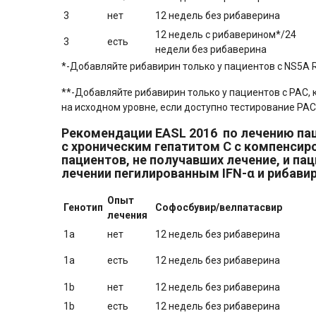
3
нет
12 недель без рибаверина
12 недель с рибаверином*/24
3
есть
недели без рибаверина
*-Добавляйте рибавирин только у пациентов с NS5A 
**-Добавляйте рибавирин только у пациентов с РАС,
на исходном уровне, если доступно тестирование РАС
Рекомендации EASL 2016 по лечению пац
с хроническим гепатитом С с компенсир
пациентов, не получавших лечение, и па
лечении пегилированным IFN-α и рибави
Опыт
Генотип
Софосбувир/велпатасвир
лечения
1a
нет
12 недель без рибаверина
1a
есть
12 недель без рибаверина
1b
нет
12 недель без рибаверина
1b
есть
12 недель без рибаверина