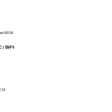
рам NS5A
 / ВИЧ
/24