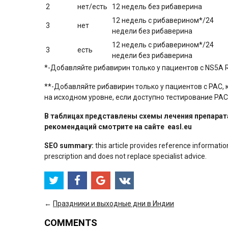
2
нет/есть
12 недель без рибаверина
12 недель с рибаверином*/24
3
нет
недели без рибаверина
12 недель с рибаверином*/24
3
есть
недели без рибаверина
*-Добавляйте рибавирин только у пациентов с NS5A 
**-Добавляйте рибавирин только у пациентов с РАС,
на исходном уровне, если доступно тестирование РАС
В таблицах представлены схемы лечения препарат
рекомендаций смотрите на сайте easl.eu
SEO summary:
this article provides reference informatio
prescription and does not replace specialist advice.
←
Праздники и выходные дни в Индии
COMMENTS