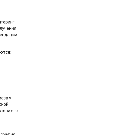
иторинг
олучения
мендации
ются:
оза у
сной
атели его
ография