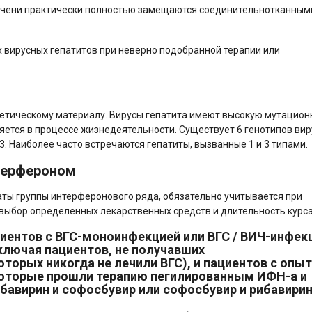
печени практически полностью замещаются соединительнотканным
 вирусных гепатитов при неверно подобранной терапии или
енетическому материалу. Вирусы гепатита имеют высокую мутацио
яется в процессе жизнедеятельности. Существует 6 генотипов виру
 3. Наиболее часто встречаются гепатиты, вызванные 1 и 3 типами.
терфероном
ы группы интерферонового ряда, обязательно учитывается при
 выбор определенных лекарственных средств и длительность курса
иентов с ВГС-моноинфекцией или ВГС / ВИЧ-инфек
ключая пациентов, не получавших
торых никогда не лечили ВГС), и пациентов с опы
которые прошли терапию пегилированным ИФН-а и
бавирин и софосбувир или софосбувир и рибавирин