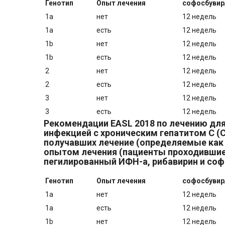
Генотип
Опыт лечения
софосбувир
1a
нет
12 недель
1a
есть
12 недель
1b
нет
12 недель
1b
есть
12 недель
2
нет
12 недель
2
есть
12 недель
3
нет
12 недель
3
есть
12 недель
Рекомендации EASL 2018 по лечению для
инфекцией с хроническим гепатитом С (C
получавших лечение (определяемые как п
опытом лечения (пациенты проходившие
пегилированный ИФН-а, рибавирин и соф
Генотип
Опыт лечения
софосбувир
1a
нет
12 недель
1a
есть
12 недель
1b
нет
12 недель