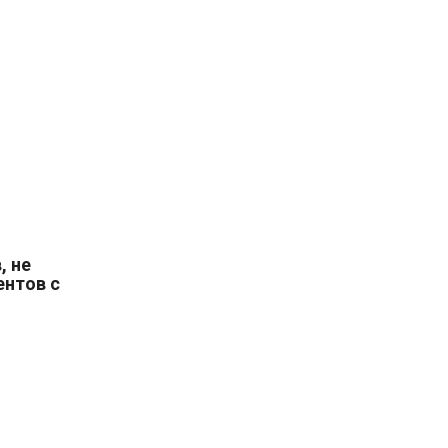
, не
ентов с