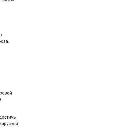
ет
оза.
оровой
в
 достичь
 вирусной