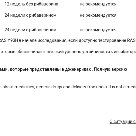
12 недель без рибаверина
не рекомендуется
24 недели с рибаверином
не рекомендуется
24 недели с рибаверином
не рекомендуется
RAS Y93H в начале исследования, если доступно тестирование RAS
 которые обеспечивают высокий уровень устойчивости к ингибито
ами, которые представлены в дженериках . Полную версию
n about medicines, generic drugs and delivery from India. It is not a med
О ситуации с