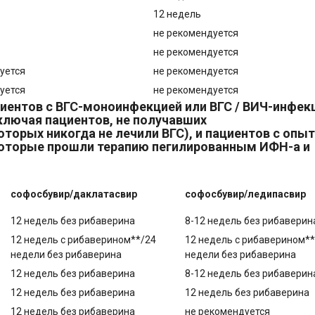
12 недель
не рекомендуется
не рекомендуется
уется
не рекомендуется
уется
не рекомендуется
иентов с ВГС-моноинфекцией или ВГС / ВИЧ-инфек
ключая пациентов, не получавших
торых никогда не лечили ВГС), и пациентов с опы
которые прошли терапию пегилированным ИФН-а и
софосбувир/даклатасвир
софосбувир/ледипасвир
12 недель без рибаверина
8-12 недель без рибаверин
12 недель с рибаверином**/24
12 недель с рибаверином**
недели без рибаверина
недели без рибаверина
12 недель без рибаверина
8-12 недель без рибаверин
12 недель без рибаверина
12 недель без рибаверина
12 недель без рибаверина
не рекомендуется