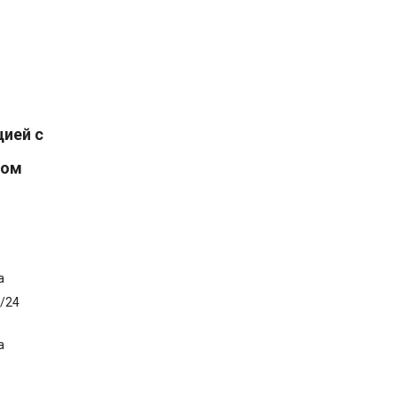
цией с
том
а
/24
а