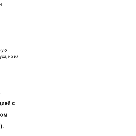
и
нную
са, но из
.
цией с
том
).