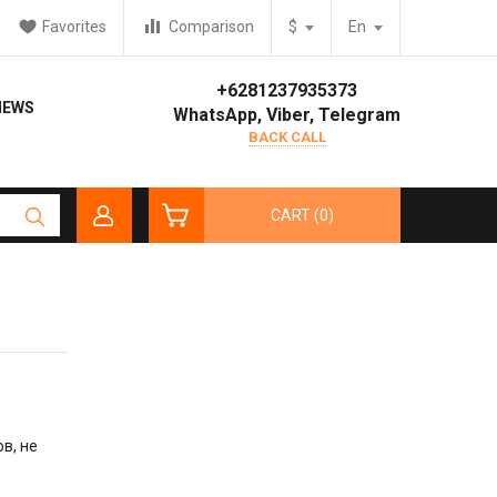
Favorites
Comparison
$
En
+6281237935373
IEWS
WhatsApp, Viber, Telegram
BACK CALL
CART (0)
в, не