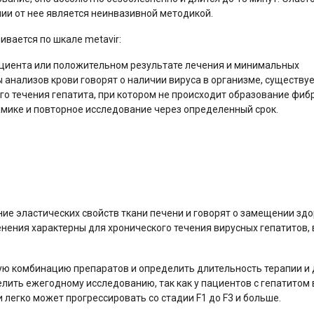
чии от нее является неинвазивной методикой.
вается по шкале metavir:
ациента или положительном результате лечения и минимальных
ы анализов крови говорят о наличии вируса в организме, существу
о течения гепатита, при котором не происходит образование фибр
ике и повторное исследование через определенный срок.
е эластических свойств ткани печени и говорят о замещении зд
ения характерны для хронического течения вирусных гепатитов, 
ую комбинацию препаратов и определить длительность терапии и
лить ежегодному исследованию, так как у пациентов с гепатитом
 легко может прогрессировать со стадии F1 до F3 и больше.