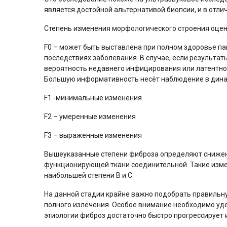
является достойной альтернативой биопсии, и в отли
Степень изменения морфологического строения оцени
F0 – может быть выставлена при полном здоровье п
последствиях заболевания. В случае, если результат
вероятность недавнего инфицирования или латентног
Большую информативность несёт наблюдение в динам
F1 -минимальные изменения
F2 – умеренные изменения
F3 – выраженные изменения
Вышеуказанные степени фиброза определяют снижени
функционирующей ткани соединительной. Такие измен
наибольшей степени В и С.
На данной стадии крайне важно подобрать правильн
полного излечения. Особое внимание необходимо уде
этиологии фиброз достаточно быстро прогрессирует и