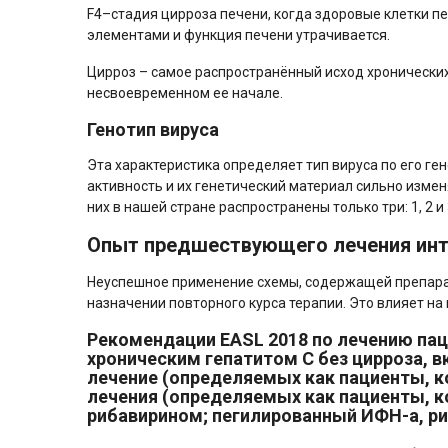
F4–стадия цирроза печени, когда здоровые клетки 
элементами и функция печени утрачивается.
Цирроз – самое распространённый исход хронических
несвоевременном ее начале.
Генотип вируса
Эта характеристика определяет тип вируса по его г
активность и их генетический материал сильно измен
них в нашей стране распространены только три: 1, 2 и
Опыт предшествующего лечения ин
Неуспешное применение схемы, содержащей препарат
назначении повторного курса терапии. Это влияет на
Рекомендации EASL 2018 по лечению пац
хроническим гепатитом С без цирроза, в
лечение (определяемых как пациенты, ко
лечения (определяемых как пациенты, 
рибавирином; пегилированный ИФН-а, ри