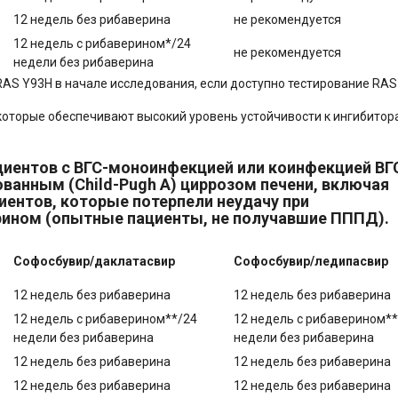
12 недель без рибаверина
не рекомендуется
12 недель с рибаверином*/24
не рекомендуется
недели без рибаверина
RAS Y93H в начале исследования, если доступно тестирование RAS
 которые обеспечивают высокий уровень устойчивости к ингибито
иентов с ВГС-моноинфекцией или коинфекцией ВГС
ованным (Child-Pugh A) циррозом печени, включая
циентов, которые потерпели неудачу при
рином (опытные пациенты, не получавшие ПППД).
Софосбувир/даклатасвир
Софосбувир/ледипасвир
12 недель без рибаверина
12 недель без рибаверина
12 недель с рибаверином**/24
12 недель с рибаверином**
недели без рибаверина
недели без рибаверина
12 недель без рибаверина
12 недель без рибаверина
12 недель без рибаверина
12 недель без рибаверина