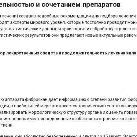
ельностью и сочетанием препаратов
й печени) создала подробные рекомендации для подбора лечения
ходят эксперты мирового уровня, которые постоянно проводят мон
уют статистические данные и производят их обработку с целью п
тистических результатов они предлагают новые актуальные реко
ор лекарственных средств и продолжительность лечения явля
ю аппарата фиброскан дает информацию о степени развития фибр
дии, в наибольшей мере это касается хронических гепатитов виру
нализировать морфологическую структуру органа и оценить показ
аниях печень имеет определенные особенности строения, которые
ткани.
вание, оно абсолютно безболезненно и длится до 15 минут. Эласт