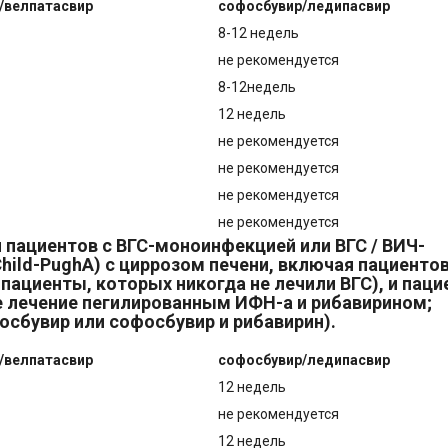
/велпатасвир
софосбувир/ледипасвир
8-12 недель
не рекомендуется
8-12недель
12 недель
не рекомендуется
не рекомендуется
не рекомендуется
не рекомендуется
 пациентов с ВГС-моноинфекцией или ВГС / ВИЧ-
hild-PughA) с циррозом печени, включая пациентов
ациенты, которых никогда не лечили ВГС), и паци
 лечение пегилированным ИФН-а и рибавирином;
осбувир или софосбувир и рибавирин).
/велпатасвир
софосбувир/ледипасвир
12 недель
не рекомендуется
12 недель