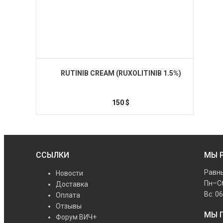
RUTINIB CREAM (RUXOLITINIB 1.5%)
150
$
Купить
ССЫЛКИ
МЫ 
Равны
Новости
Пн–Сб
Доставка
Вс: 0
Оплата
Отзывы
МЫ 
Форум ВИЧ+