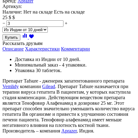
Бренд:
Aprazer
Артикул:
Наличие:
Нет на складе
Есть на складе
25
$
$
−
+
Купить
Рассказать друзьям
Описание
Характеристики
Комментарии
Доставка из Индии от 10 дней.
Минимальный заказ - 4 упаковки.
Упаковка 30 таблеток.
Препарат Tafsure - дженерик запатентованного препарата
Vemlidy
компании
Gilead
. Препарат Tafsure назначается при
терапии вируса гепатита В пациентам, у которых наступила
стадия компенсации. Действующим веществом препарата
является Тенофовир Алафенамид в дозировке 25 мг. Этот
препарат способен значительно уменьшить количество вируса
гепатита Вв организме и привести к улучшению состояния
печени пациента. Тенофовир алафенамид имеет меньше
негативного влияния на плотность костной ткани.
Производитель – компания
Aprazer
, Индия.