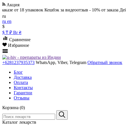
Акция
аказе от 18 упаковок
Кешбэк за видеоотзыв - 10% от заказа
Дейст
ru
ru
en
$
$
₸
₽
Br
₴
Сравнение
Избранное
+6281237935373
WhatsApp, Viber, Telegram
Обратный звонок
Блог
Доставка
Оплата
Контакты
Гарантии
Отзывы
Корзина (0)
Каталог лекарств