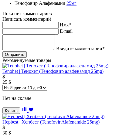
Тенофовир Алафенамид
25мг
Пока нет комментариев
Написать комментарий
Имя*
E-mail
Введите комментарий*
Рекомендуемые товары
Tenohet | Тенохет (Тенофовир алафенамид 25mg)
$
25
$
Нет на складе
Купить
Hepbest | Хепбест (Tenofovir Alafenamide 25mg)
$
30
$