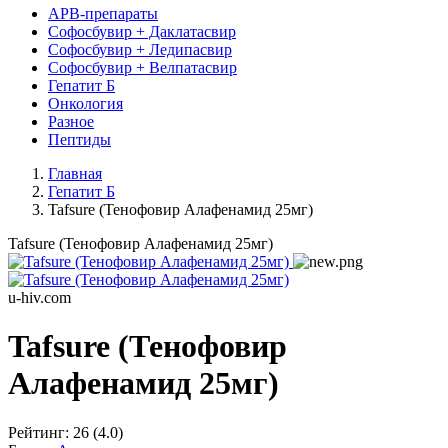
АРВ-препараты
Софосбувир + Даклатасвир
Софосбувир + Ледипасвир
Софосбувир + Велпатасвир
Гепатит Б
Онкология
Разное
Пептиды
Главная
Гепатит Б
Tafsure (Тенофовир Алафенамид 25мг)
Tafsure (Тенофовир Алафенамид 25мг)
u-hiv.com
Tafsure (Тенофовир
Алафенамид 25мг)
Рейтинг:
26
(4.0)