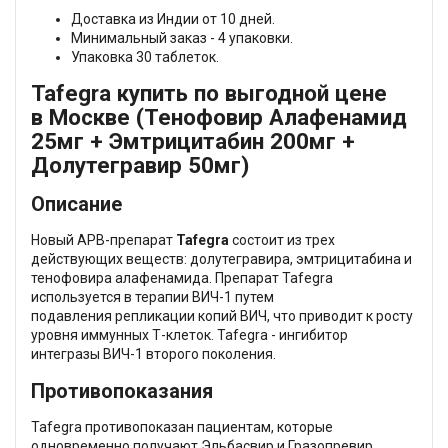
Доставка из Индии от 10 дней.
Минимальный заказ - 4 упаковки.
Упаковка 30 таблеток.
Tafegra купить по выгодной цене
в Москве (Тенофовир Алафенамид
25мг + Эмтрицитабин 200мг +
Долутегравир 50мг)
Описание
Новый АРВ-препарат
Tafegra
состоит из трех
действующих веществ: долутегравира, эмтрицитабина и
тенофовира алафенамида. Препарат Tafegra
используется в терапии ВИЧ-1 путем
подавления репликации копий ВИЧ, что приводит к росту
уровня иммунных Т-клеток. Tafegra - ингибитор
интегразы ВИЧ-1 второго поколения.
Противопоказания
Tafegra противопоказан пациентам, которые
одновременно получают Эльбасвир и Гразопревир.