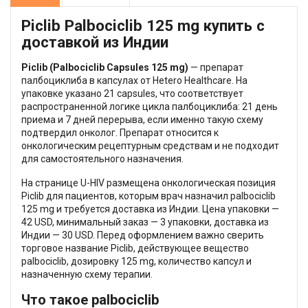
Piclib Palbociclib 125 mg купить с
доставкой из Индии
Piclib (Palbociclib Capsules 125 mg)
— препарат
палбоциклиба в капсулах от Hetero Healthcare. На
упаковке указано 21 capsules, что соответствует
распространенной логике цикла палбоциклиба: 21 день
приема и 7 дней перерыва, если именно такую схему
подтвердил онколог. Препарат относится к
онкологическим рецептурным средствам и не подходит
для самостоятельного назначения.
На странице U-HIV размещена онкологическая позиция
Piclib для пациентов, которым врач назначил palbociclib
125 mg и требуется доставка из Индии. Цена упаковки —
42 USD, минимальный заказ — 3 упаковки, доставка из
Индии — 30 USD. Перед оформлением важно сверить
торговое название Piclib, действующее вещество
palbociclib, дозировку 125 mg, количество капсул и
назначенную схему терапии.
Что такое palbociclib