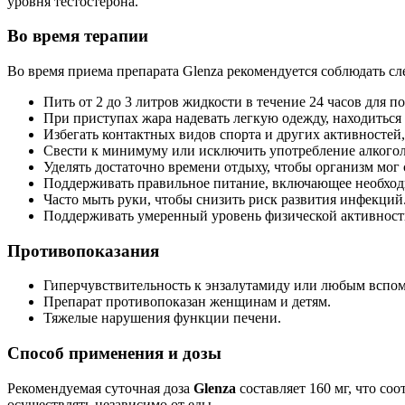
уровня тестостерона.
Во время терапии
Во время приема препарата Glenza рекомендуется соблюдать с
Пить от 2 до 3 литров жидкости в течение 24 часов для 
При приступах жара надевать легкую одежду, находитьс
Избегать контактных видов спорта и других активностей
Свести к минимуму или исключить употребление алкогол
Уделять достаточно времени отдыху, чтобы организм мог 
Поддерживать правильное питание, включающее необхо
Часто мыть руки, чтобы снизить риск развития инфекций
Поддерживать умеренный уровень физической активности
Противопоказания
Гиперчувствительность к энзалутамиду или любым вспом
Препарат противопоказан женщинам и детям.
Тяжелые нарушения функции печени.
Способ применения и дозы
Рекомендуемая суточная доза
Glenza
составляет 160 мг, что со
осуществлять независимо от еды.