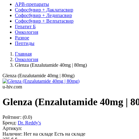
АРВ-препараты
Софосбувир + Даклатасвир
Софосбувир + Ледипасвир
Софосбувир + Велпатасвир
Гепатит Б
Онкология
Разное
Пептиды
Главная
Онкология
Glenza (Enzalutamide 40mg | 80mg)
Glenza (Enzalutamide 40mg | 80mg)
u-hiv.com
Glenza (Enzalutamide 40mg | 8
Рейтинг:
(0.0)
Бренд:
Dr. Reddy's
Артикул:
Наличие:
Нет на складе
Есть на складе