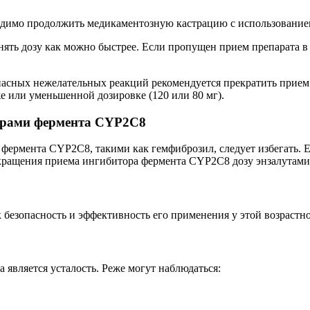
димо продолжить медикаментозную кастрацию с использованием
ять дозу как можно быстрее. Если пропущен прием препарата в 
пасных нежелательных реакций рекомендуется прекратить прием
е или уменьшенной дозировке (120 или 80 мг).
орами фермента CYP2C8
ермента CYP2C8, такими как гемфиброзил, следует избегать. Е
рекращения приема ингибитора фермента CYP2C8 дозу энзалутами
к безопасность и эффективность его применения у этой возрастн
является усталость. Реже могут наблюдаться: