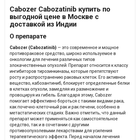
Cabozer Cabozatinib купить по
выгодной цене в Москве с
доставкой из Индии
О препарате
Cabozer (Cabozatinib)
— это современное и мощное
противораковое средство, широко используемое в
онкологии для лечения различных типов
злокачественных опухолей. Препарат относится к классу
ингибиторов тирозинкиназы, которые препятствуют
росту и распространению раковых клеток. Его активное
вещество, кабозантиниб, блокирует определенные белки
в клетках опухоли, замедляя их размножение и
провоцируя их гибель. Благодаря этому, Cabozer
помогает эффективно бороться с такими видами рака,
как почечно-клеточный рак и рак печени, особенно в
метастатических стадиях. Важно отметить, что данный
препарат может применяться как самостоятельное
средство, так и в сочетании с другими
противоопухолевыми лекарствами для усиления
терапевтического эффекта. Перед началом лечения