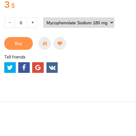
3
$
−
+
Buy
Tell friends