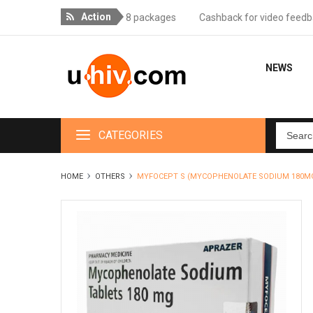
Action
elivery for orders over 18 packages
Cashback for video feedback -
NEWS
CATEGORIES
HOME
OTHERS
MYFOCEPT S (MYCOPHENOLATE SODIUM 180MG