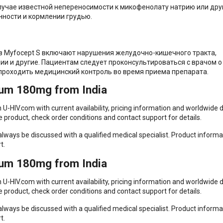
лучае известной непереносимости к микофенолату натрию или дру
нности и кормлении грудью.
 Myfocept S включают нарушения желудочно-кишечного тракта,
ии и другие. Пациентам следует проконсультироваться с врачом о
проходить медицинский контроль во время приема препарата.
um 180mg from India
HIV.com with current availability, pricing information and worldwide d
 product, check order conditions and contact support for details.
ways be discussed with a qualified medical specialist. Product informa
t.
um 180mg from India
HIV.com with current availability, pricing information and worldwide d
 product, check order conditions and contact support for details.
ways be discussed with a qualified medical specialist. Product informa
t.