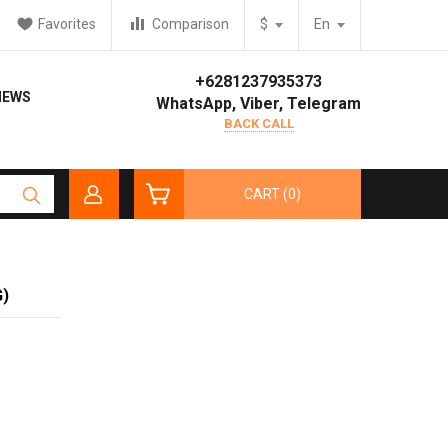
Favorites
Comparison
$
En
+6281237935373
IEWS
WhatsApp, Viber, Telegram
BACK CALL
CART (0)
)