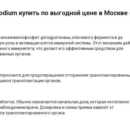
odium купить по выгодной цене в Москве 
м инозинмонофосфат-дегидрогеназы, ключевого фермента в де
ую роль в активации клеток иммунной системы. Этот механизм де
вного иммунитета, что делает его эффективным средством для
ванных органов.
депрессанта для предотвращения отторжения трансплантированн
гшихся трансплантации органов.
аблеток. Обычно назначается начальная доза, которая постепенно
наблюдением врача. Дозировка и схема приема зависят от
па трансплантированного органа.