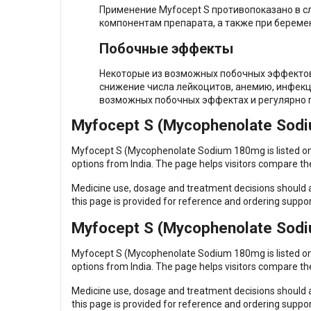
Применение Myfocept S противопоказано в с
компонентам препарата, а также при береме
Побочные эффекты
Некоторые из возможных побочных эффектов
снижение числа лейкоцитов, анемию, инфекц
возможных побочных эффектах и регулярно 
Myfocept S (Mycophenolate Sodi
Myfocept S (Mycophenolate Sodium 180mg is listed on U-
options from India. The page helps visitors compare the
Medicine use, dosage and treatment decisions should al
this page is provided for reference and ordering suppor
Myfocept S (Mycophenolate Sodi
Myfocept S (Mycophenolate Sodium 180mg is listed on U-
options from India. The page helps visitors compare the
Medicine use, dosage and treatment decisions should al
this page is provided for reference and ordering suppor