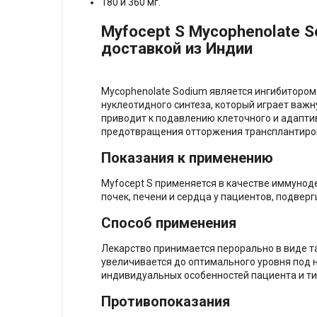
180 и 360 мг.
Myfocept S Mycophenolate S
доставкой из Индии
Mycophenolate Sodium является ингибиторо
нуклеотидного синтеза, который играет важн
приводит к подавлению клеточного и адапти
предотвращения отторжения трансплантиро
Показания к применению
Myfocept S применяется в качестве иммуно
почек, печени и сердца у пациентов, подвер
Способ применения
Лекарство принимается перорально в виде т
увеличивается до оптимального уровня под 
индивидуальных особенностей пациента и ти
Противопоказания