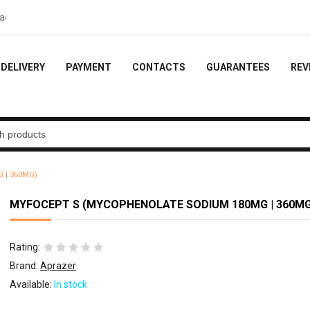
 10% of the order
DELIVERY
PAYMENT
CONTACTS
GUARANTEES
REV
 | 360MG)
MYFOCEPT S (MYCOPHENOLATE SODIUM 180MG | 360MG
Rating:
Brand:
Aprazer
Available:
In stock