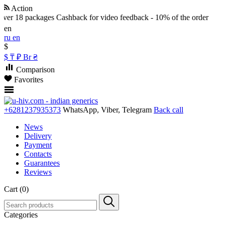
Action
er 18 packages
Cashback for video feedback - 10% of the order
en
ru
en
$
$
₸
₽
Br
₴
Comparison
Favorites
+6281237935373
WhatsApp, Viber, Telegram
Back call
News
Delivery
Payment
Contacts
Guarantees
Reviews
Cart (0)
Categories