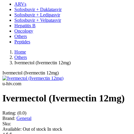
ARVs
Sofosbuvir + Daklatasvir
Sofosbuvir + Ledipasvir
Sofosbuvir + Velpatasvir
Hepatitis B
Oncology
Others
Peptides
Home
Others
Ivermectol (Ivermectin 12mg)
Ivermectol (Ivermectin 12mg)
u-hiv.com
Ivermectol (Ivermectin 12mg)
Rating:
(0.0)
Brand:
General
Sku:
Available:
Out of stock
In stock