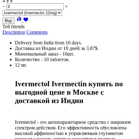
4
$
$
−
+
Buy
Tell friends
Description
Comments
Delivery from India from 10 days.
Доставка из Индии от 10 дней за 3.87$.
Минимальный заказ - 10шт.
Количество - 10 таблеток.
12 мг.
Ivermectol Ivermectin купить по
выгодной цене в Москве с
доставкой из Индии
Ivermectol - это антипаразитарное средство с широким
спектром действия. Его эффективность обусловлена
высокой аффинностью к управляемым глутаматом
ионным каналам, которые находятся в мышцах