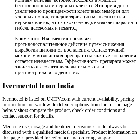
беспозвоночных и нервных клетках. Это приводит к
увеличению проницаемости клеточных мембран для
хлорных ионов, гиперполяризации мышечных или
нервных клеток, что в свою очередь вызывает паралич и
гибель насекомых и нематод.
Кроме того, Ивермектин проявляет
противовоспалительное действие путем снижения
выработки цитокинов воспаления. Однако точный
механизм воздействия препарата на кожные воспаления
остается неизвестным. Эффективность препарата может
зависеть от его антивоспалительного или
противогрибкового действия.
Ivermectol from India
Ivermectol is listed on U-HIV.com with current availability, pricing
information and worldwide delivery options from India. The page
helps visitors compare the product, check order conditions and
contact support for details.
Medicine use, dosage and treatment decisions should always be
discussed with a qualified medical specialist. Product information on
this page is provided for reference and ordering support.