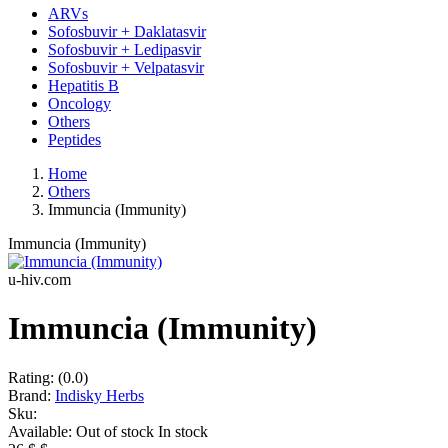
ARVs
Sofosbuvir + Daklatasvir
Sofosbuvir + Ledipasvir
Sofosbuvir + Velpatasvir
Hepatitis B
Oncology
Others
Peptides
Home
Others
Immuncia (Immunity)
Immuncia (Immunity)
u-hiv.com
Immuncia (Immunity)
Rating:
(0.0)
Brand:
Indisky Herbs
Sku:
Available:
Out of stock
In stock