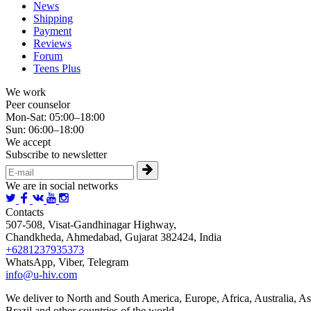
News
Shipping
Payment
Reviews
Forum
Teens Plus
We work
Peer counselor
Mon-Sat: 05:00–18:00
Sun: 06:00–18:00
We accept
Subscribe to newsletter
We are in social networks
Contacts
507-508, Visat-Gandhinagar Highway,
Chandkheda, Ahmedabad, Gujarat 382424, India
+6281237935373
WhatsApp, Viber, Telegram
info@u-hiv.com
We deliver to North and South America, Europe, Africa, Australia, As
Brazil and other countries of the world.