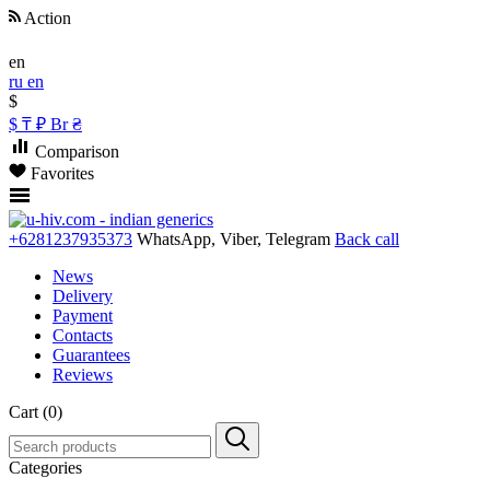
Action
en
ru
en
$
$
₸
₽
Br
₴
Comparison
Favorites
+6281237935373
WhatsApp, Viber, Telegram
Back call
News
Delivery
Payment
Contacts
Guarantees
Reviews
Cart (0)
Categories