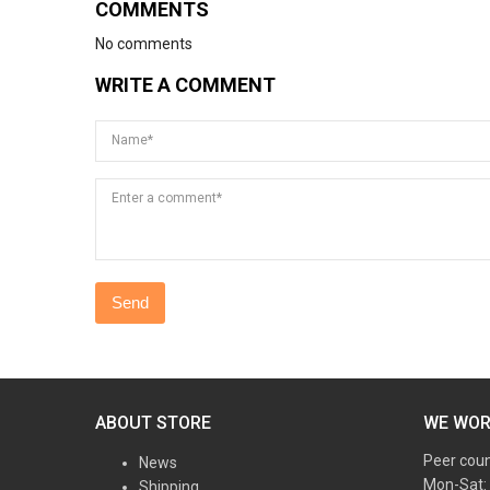
COMMENTS
No comments
WRITE A COMMENT
Name*
Enter a comment*
ABOUT STORE
WE WO
Peer cou
News
Mon-Sat:
Shipping