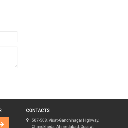
R
CONTACTS
507-508, Visat-Gandhinagar Highway,
Chandkheda, Ahmedabad, Gujarat