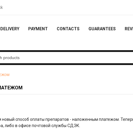
video feedback - 10% of the order
DELIVERY
PAYMENT
CONTACTS
GUARANTEES
REV
ТЕЖОМ
ПЛАТЕЖОМ
и новый способ оплаты препаратов - наложенным платежом. Тепер
ра, либо в офисе почтовой службы СДЭК.