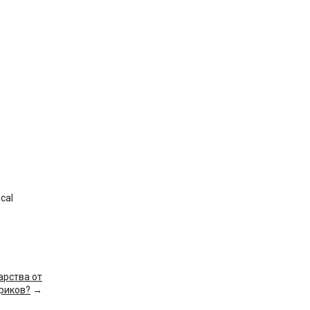
ical
арства от
риков?
→