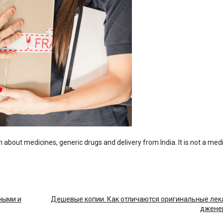
n about medicines, generic drugs and delivery from India. It is not a med
ными и
Дешевые копии. Как отличаются оригинальные лек
джене