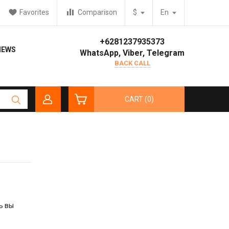
Favorites
Comparison
$
En
+6281237935373
IEWS
WhatsApp, Viber, Telegram
BACK CALL
CART (0)
ь вы