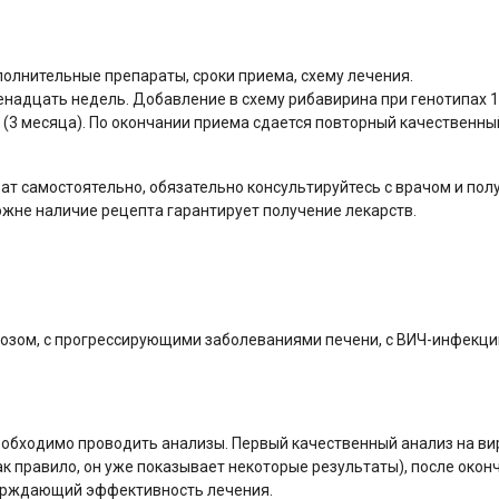
полнительные препараты, сроки приема, схему лечения.
надцать недель. Добавление в схему рибавирина при генотипах 1a
 (3 месяца). По окончании приема сдается повторный качественны
ат самостоятельно, обязательно консультируйтесь с врачом и пол
ожне наличие рецепта гарантирует получение лекарств.
розом, с прогрессирующими заболеваниями печени, с ВИЧ-инфекци
обходимо проводить анализы. Первый качественный анализ на ви
ак правило, он уже показывает некоторые результаты), после окон
верждающий эффективность лечения.