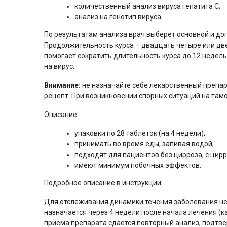
количественный анализ вируса гепатита С;
анализ на генотип вируса.
По результатам анализа врач выберет основной и до
Продолжительность курса – двадцать четыре или две
помогает сократить длительность курса до 12 недель
на вирус.
Внимание:
не назначайте себе лекарственный препар
рецепт. При возникновении спорных ситуаций на там
Описание:
упаковки по 28 таблеток (на 4 недели);
принимать во время еды, запивая водой;
подходят для пациентов без цирроза, с цир
имеют минимум побочных эффектов.
Подробное описание в инструкции.
Для отслеживания динамики течения заболевания не
назначается через 4 недели после начала лечения (к
приема препарата сдается повторный анализ, подт