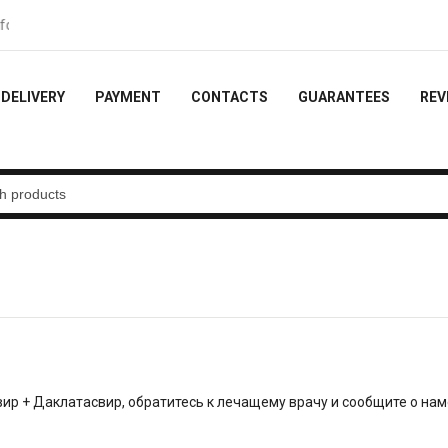
video feedback - 10% of the order
DELIVERY
PAYMENT
CONTACTS
GUARANTEES
REV
ир + Даклатасвир, обратитесь к лечащему врачу и сообщите о на