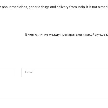
n about medicines, generic drugs and delivery from India. It is not a med
В чем отличие между препаратами и какой лучше 
E-mail