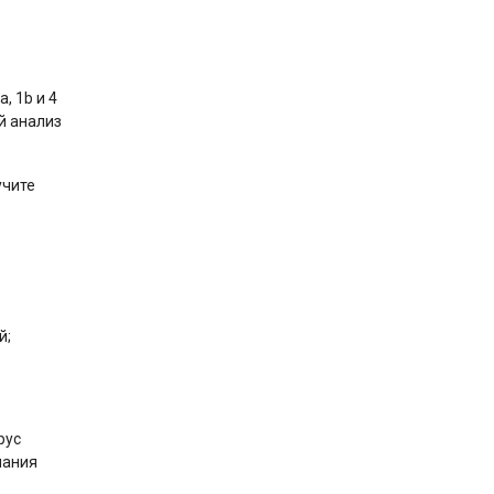
, 1b и 4
й анализ
учите
й;
рус
чания