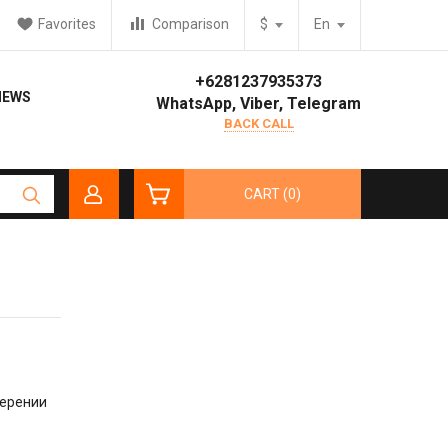
Favorites
Comparison
$
En
+6281237935373
IEWS
WhatsApp, Viber, Telegram
BACK CALL
CART (0)
мерении