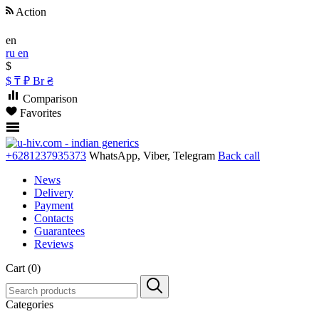
Action
en
ru
en
$
$
₸
₽
Br
₴
Comparison
Favorites
+6281237935373
WhatsApp, Viber, Telegram
Back call
News
Delivery
Payment
Contacts
Guarantees
Reviews
Cart (0)
Categories