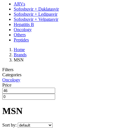
ARVs
Sofosbuvir + Daklatasvir
Sofosbuvir + Ledipasvir
Sofosbuvir + Velpatasvir
Hepatitis B
Oncology
Others
Peptides
Home
Brands
MSN
Filters
Categories
Oncology
Price
MSN
Sort by: