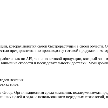
и, которая является самой быстрорастущей в своей области. Ос
естью предприятиями по производству готовой продукции, котор
работок как по API, так и по готовой продукции, который зани
ое внимание скорости и последовательности доставки, MSN доби
тодов лечения.
ранах мира.
 Group. Организационная среда компании, поддерживаемая пред
енных целей и задач с использованием передовых технологий, 