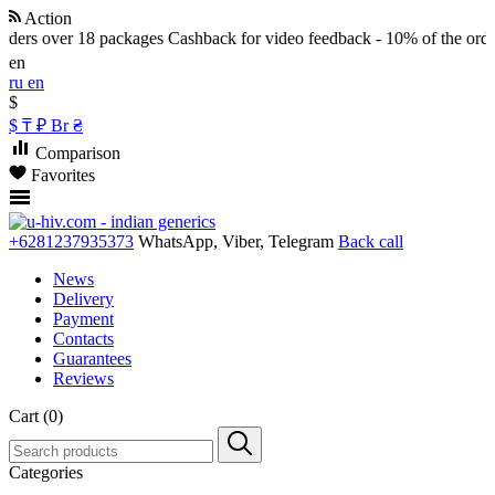
Action
orders over 18 packages
Cashback for video feedback - 10% of the orde
en
ru
en
$
$
₸
₽
Br
₴
Comparison
Favorites
+6281237935373
WhatsApp, Viber, Telegram
Back call
News
Delivery
Payment
Contacts
Guarantees
Reviews
Cart (0)
Categories