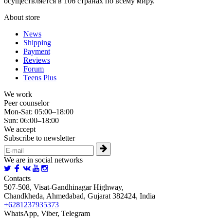
осуществляется в 106 странах по всему миру.
About store
News
Shipping
Payment
Reviews
Forum
Teens Plus
We work
Peer counselor
Mon-Sat: 05:00–18:00
Sun: 06:00–18:00
We accept
Subscribe to newsletter
We are in social networks
Contacts
507-508, Visat-Gandhinagar Highway,
Chandkheda, Ahmedabad, Gujarat 382424, India
+6281237935373
WhatsApp, Viber, Telegram