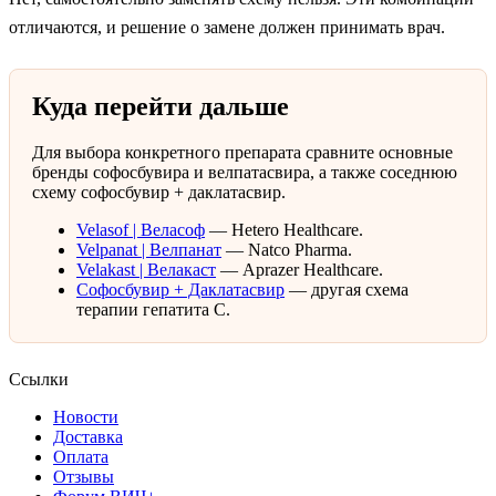
отличаются, и решение о замене должен принимать врач.
Куда перейти дальше
Для выбора конкретного препарата сравните основные
бренды софосбувира и велпатасвира, а также соседнюю
схему софосбувир + даклатасвир.
Velasof | Веласоф
— Hetero Healthcare.
Velpanat | Велпанат
— Natco Pharma.
Velakast | Велакаст
— Aprazer Healthcare.
Софосбувир + Даклатасвир
— другая схема
терапии гепатита C.
Ссылки
Новости
Доставка
Оплата
Отзывы