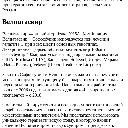
при терапии гепатита C во многих странах, в том числе
России.
Велпатасвир
Велпатасвир — ингибитор белка NS5A. Комбинация
Велпатасвир + Софосбувир используется при лечении
гепатита С при всех шести основных генотипах.
Лекарственная форма, таблетки велпатасвир 100мг и
софосбувир 400мг, выпускается под торговыми названиями
США: Epclusa (США), Бангладеш: Sofosvel, Индия: Velpanat
(Natco Pharma), Velasof (Hetero Healthcare Ltd) и т.д.
Заказать Софосбувир и Велпатасвир можно на нашем сайте –
мы гарантируем низкую цену благодаря отсутствию склада и
персонала на территории РФ. Наша компания работает на
рынке с 2006 года и занимается доставкой лекарственных
препаратов – с 2018.
Смертельный вирус гепатита ежегодно уносит жизни сотней
людей, поэтому очень важно начать своевременное лечение
качественными препаратами. Мы предлагаем использовать
уникальную терапевтическую схему, в которую входит
лечение Велпатасвиром и Софосбувиром – препаратами,