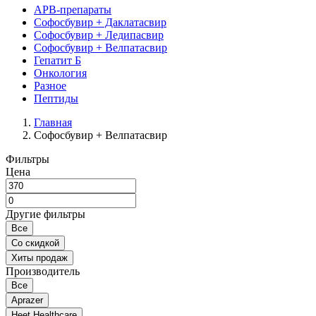
АРВ-препараты
Софосбувир + Даклатасвир
Софосбувир + Ледипасвир
Софосбувир + Велпатасвир
Гепатит Б
Онкология
Разное
Пептиды
Главная
Софосбувир + Велпатасвир
Фильтры
Цена
Другие фильтры
Все
Со скидкой
Хиты продаж
Производитель
Все
Aprazer
Heet Healthcare