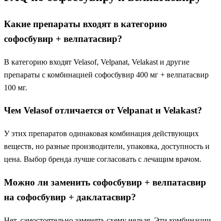
Какие препараты входят в категорию
софосбувир + велпатасвир?
В категорию входят Velasof, Velpanat, Velakast и другие
препараты с комбинацией софосбувир 400 мг + велпатасвир
100 мг.
Чем Velasof отличается от Velpanat и Velakast?
У этих препаратов одинаковая комбинация действующих
веществ, но разные производители, упаковка, доступность и
цена. Выбор бренда лучше согласовать с лечащим врачом.
Можно ли заменить софосбувир + велпатасвир
на софосбувир + даклатасвир?
Нет, самостоятельно заменять схему нельзя. Эти комбинации