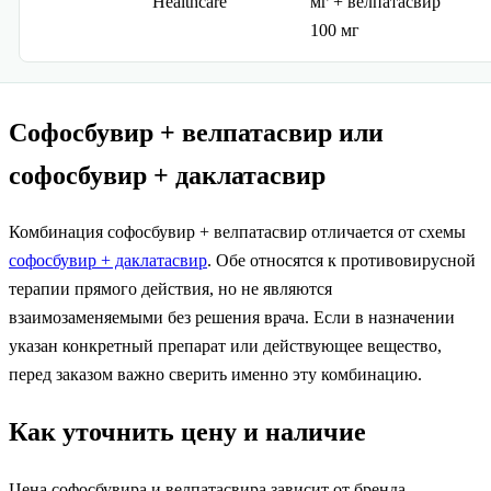
Healthcare
мг + велпатасвир
100 мг
Софосбувир + велпатасвир или
софосбувир + даклатасвир
Комбинация софосбувир + велпатасвир отличается от схемы
софосбувир + даклатасвир
. Обе относятся к противовирусной
терапии прямого действия, но не являются
взаимозаменяемыми без решения врача. Если в назначении
указан конкретный препарат или действующее вещество,
перед заказом важно сверить именно эту комбинацию.
Как уточнить цену и наличие
Цена софосбувира и велпатасвира зависит от бренда,