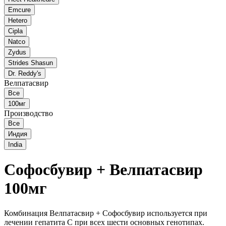
Emcure
Hetero
Cipla
Natco
Zydus
Strides Shasun
Dr. Reddy's
Велпатасвир
Все
100мг
Производство
Все
Индия
India
Софосбувир + Велпатасвир
100мг
Комбинация Велпатасвир + Софосбувир используется при
лечении гепатита С при всех шести основных генотипах.