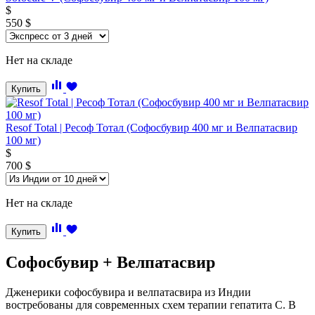
$
550
$
Нет на складе
Купить
Resof Total | Ресоф Тотал (Софосбувир 400 мг и Велпатасвир
100 мг)
$
700
$
Нет на складе
Купить
Софосбувир + Велпатасвир
Дженерики софосбувира и велпатасвира из Индии
востребованы для современных схем терапии гепатита C. В