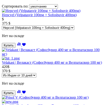
Сортировать по:
Hepcvel (Velpatasvir 100mg + Sofosbuvir 400mg)
$
375
$
Нет на складе
Купить
Velakast | Велакаст (Софосбувир 400 мг и Велпатасвир 100 мг)
420
$
370
$
Нет на складе
Купить