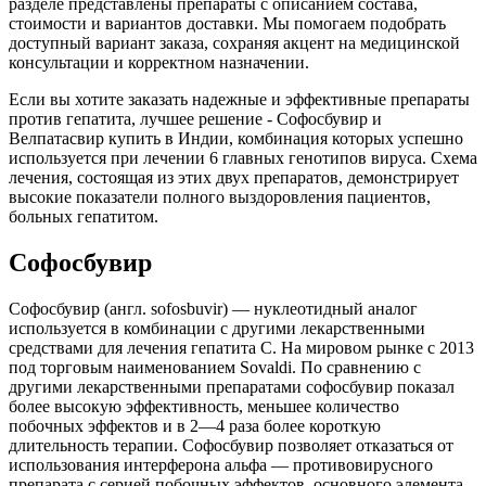
разделе представлены препараты с описанием состава,
стоимости и вариантов доставки. Мы помогаем подобрать
доступный вариант заказа, сохраняя акцент на медицинской
консультации и корректном назначении.
Если вы хотите заказать надежные и эффективные препараты
против гепатита, лучшее решение - Софосбувир и
Велпатасвир купить в Индии, комбинация которых успешно
используется при лечении 6 главных генотипов вируса. Схема
лечения, состоящая из этих двух препаратов, демонстрирует
высокие показатели полного выздоровления пациентов,
больных гепатитом.
Софосбувир
Софосбувир (англ. sofosbuvir) — нуклеотидный аналог
используется в комбинации с другими лекарственными
средствами для лечения гепатита C. На мировом рынке с 2013
под торговым наименованием Sovaldi. По сравнению с
другими лекарственными препаратами софосбувир показал
более высокую эффективность, меньшее количество
побочных эффектов и в 2—4 раза более короткую
длительность терапии. Софосбувир позволяет отказаться от
использования интерферона альфа — противовирусного
препарата с серией побочных эффектов, основного элемента