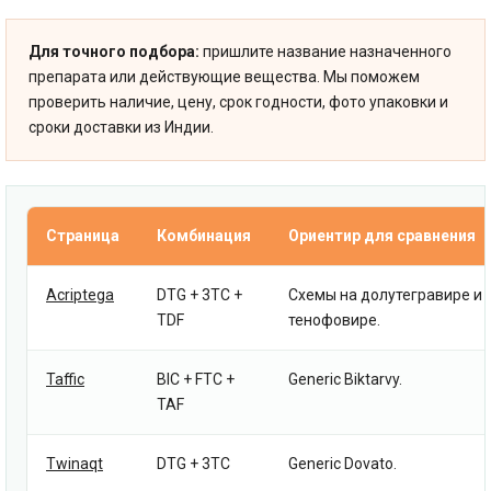
Для точного подбора:
пришлите название назначенного
препарата или действующие вещества. Мы поможем
проверить наличие, цену, срок годности, фото упаковки и
сроки доставки из Индии.
Страница
Комбинация
Ориентир для сравнения
Acriptega
DTG + 3TC +
Схемы на долутегравире и
TDF
тенофовире.
Taffic
BIC + FTC +
Generic Biktarvy.
TAF
Twinaqt
DTG + 3TC
Generic Dovato.