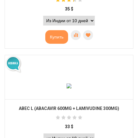
35
$
Купить
ABEC L (ABACAVIR 600MG + LAMIVUDINE 300MG)
33
$